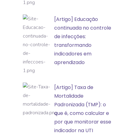
a
classificação
[Artigo]
[Artigo] Educação
de
Educação
continuada no controle
incidentes
continuada
de infecções:
e
no
transformando
eventos
controle
indicadores em
adversos
de
aprendizado
infecções:
transformando
[Artigo]
[Artigo] Taxa de
indicadores
Taxa
Mortalidade
em
de
Padronizada (TMP): o
aprendizado
Mortalidade
que é, como calcular e
Padronizada
por que monitorar esse
(TMP):
indicador na UTI