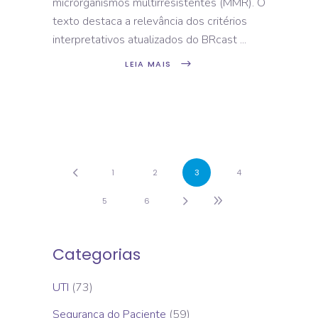
microrganismos multirresistentes (MMR). O
texto destaca a relevância dos critérios
interpretativos atualizados do BRcast
LEIA MAIS
1
2
3
4
5
6
Categorias
UTI
(73)
Segurança do Paciente
(59)