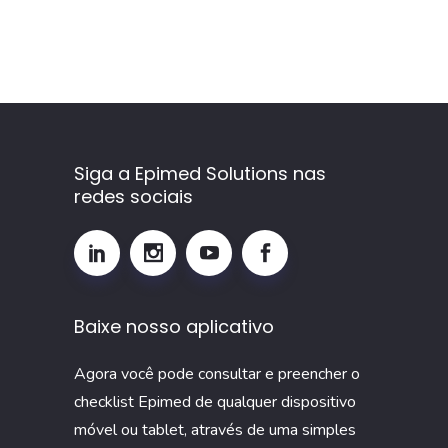
o
que
é,
como
calcular
e
por
Siga a Epimed Solutions nas
redes sociais
que
monitorar
esse
indicador
na
Baixe nosso aplicativo
UTI
Agora você pode consultar e preencher o
checklist Epimed de qualquer dispositivo
móvel ou tablet, através de uma simples