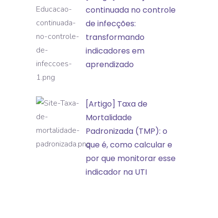
Educação
continuada no controle
incidentes
continuada
de infecções:
e
no
transformando
eventos
controle
indicadores em
adversos
de
aprendizado
infecções:
transformando
[Artigo]
[Artigo] Taxa de
indicadores
Taxa
Mortalidade
em
de
Padronizada (TMP): o
aprendizado
Mortalidade
que é, como calcular e
Padronizada
por que monitorar esse
(TMP):
indicador na UTI
o
que
é,