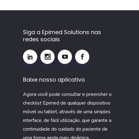
como
calcular
e
por
Siga a Epimed Solutions nas
redes sociais
que
monitorar
esse
indicador
na
Baixe nosso aplicativo
UTI
Agora você pode consultar e preencher o
checklist Epimed de qualquer dispositivo
móvel ou tablet, através de uma simples
interface, de fácil utilização, que garante a
continuidade do cuidado do paciente de
uma forma ainda mais dinâmica.