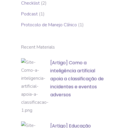
Checklist
(2)
Podcast
(1)
Protocolo de Manejo Clínico
(1)
Recent Materials
[Artigo]
[Artigo] Como a
Como
inteligência artificial
a
apoia a classificação de
inteligência
incidentes e eventos
artificial
adversos
apoia
a
classificação
[Artigo]
[Artigo] Educação
de