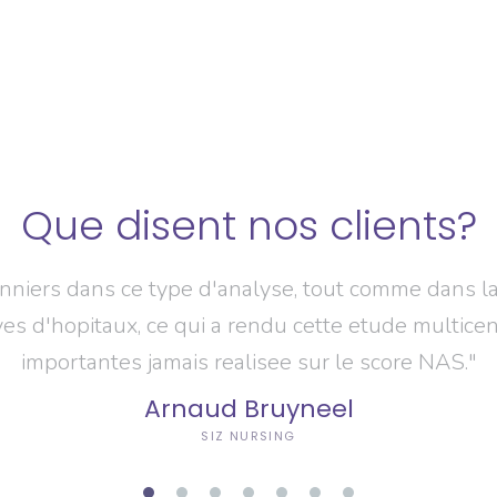
un projet
"Le systerne Epimed Monit
es plus