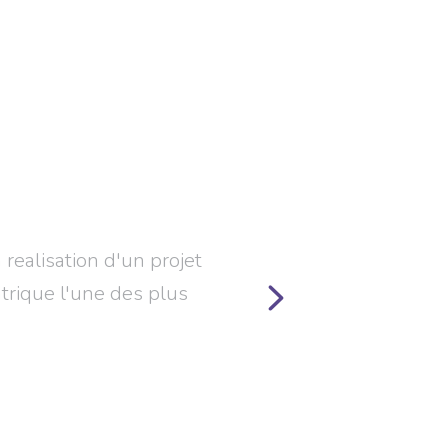
Que disent nos clients?
or Surveillance nous aidera a voir les ameliorat
apporter au systeme de sante en Belgique"
Dr. Alain D'Hondt
CHU AMBROISÉ PARÉ