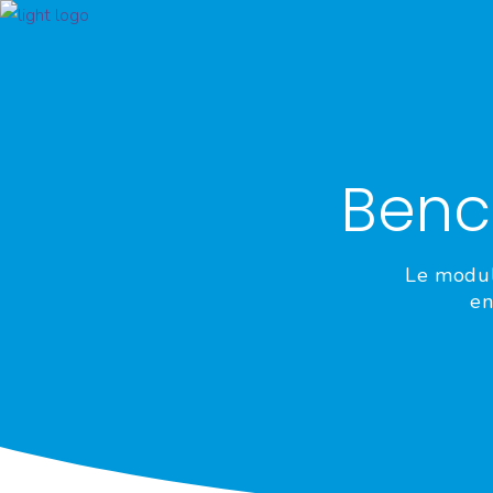
Benc
Le modul
en