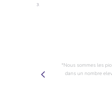
sent nos clients?
ype d'analyse, tout comme dans la realisation d'
ce qui a rendu cette etude multicentrique l'une d
jamais realisee sur le score NAS."
Arnaud Bruyneel
SIZ NURSING