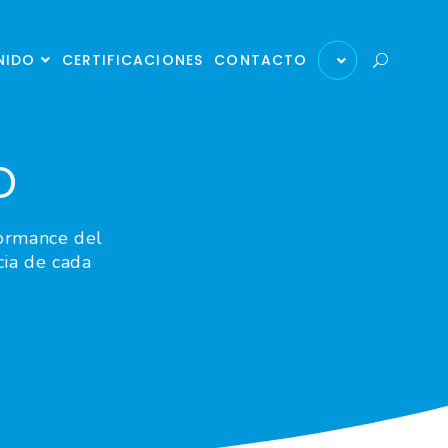
X
X
NIDO
CERTIFICACIONES
CONTACTO
o
formance del
cia de cada