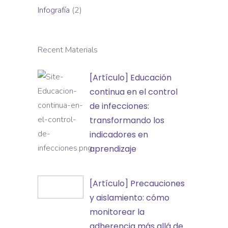
Infografía
(2)
Recent Materials
[Artículo]
[Artículo] Educación
Educación
continua en el control
continua
de infecciones:
en
transformando los
el
indicadores en
control
aprendizaje
de
infecciones:
[Artículo]
[Artículo] Precauciones
transformando
Precauciones
y aislamiento: cómo
los
y
monitorear la
indicadores
aislamiento:
adherencia más allá de