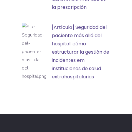
en
cómo
la prescripción
aprendizaje
monitorear
la
[Artículo]
[Artículo] Seguridad del
adherencia
Seguridad
paciente más allá del
más
del
hospital: cómo
allá
paciente
estructurar la gestión de
de
más
incidentes em
la
allá
instituciones de salud
prescripción
del
extrahospitalarias
hospital:
cómo
estructurar
la
gestión
de