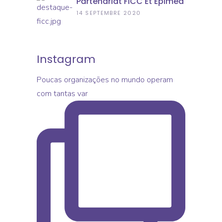
Partenariat FICC Et Epimed
France Des Solutions
Solutions
14 SEPTEMBRE 2020
D’EPIMED Solutions
Instagram
Poucas organizações no mundo operam
com tantas var