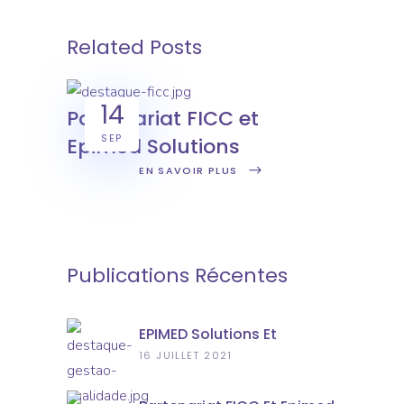
Related Posts
14
Partenariat FICC et
SEP
Epimed Solutions
EN SAVOIR PLUS
Publications Récentes
EPIMED Solutions Et
AiiNTENSE Annoncent Un
16 JUILLET 2021
Partenariat Stratégique
Pour La Distribution En