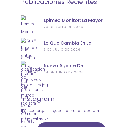
Publicaciones Recientes
Epimed Monitor: La Mayor
Base De Datos De
20 DE JULIO DE 2026
Cuidados Intensivos Del
Mundo Registra 10 Millones
Lo Que Cambia En La
De Ingresos Hospitalarios
Práctica Del Profesional De
9 DE JULIO DE 2026
La Salud Con Una IA Real
Nuevo Agente De
Clasificación De
24 DE JUNIO DE 2026
Incidentes: Conozca La
Nueva Aplicación De
Epimed Monitor Seguridad
Del Paciente
Instagram
Poucas organizações no mundo operam
com tantas var