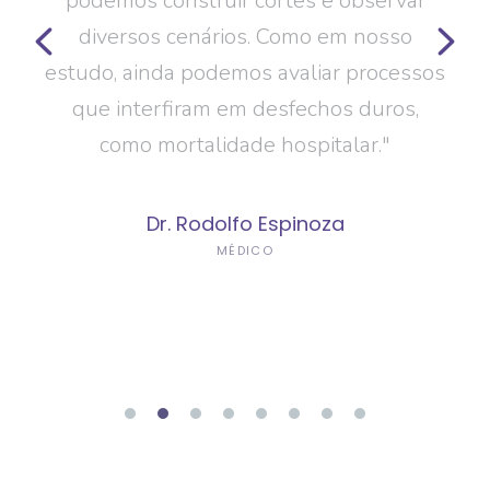
mos o
podemos construir cortes e observar
est
Isso
diversos cenários. Como em nosso
ce
ara
estudo, ainda podemos avaliar processos
púb
os
que interfiram em desfechos duros,
em c
como mortalidade hospitalar."
Dr. Rodolfo Espinoza
Aces
MÉDICO