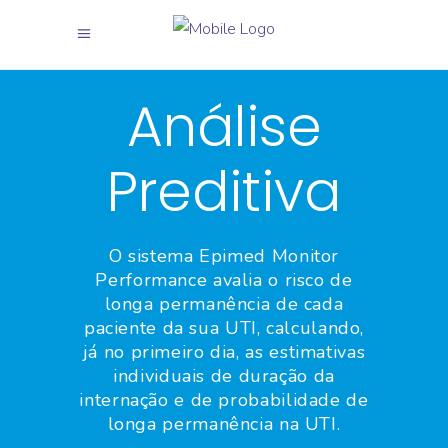
X
X
X
X
X
X
X
X
X
X
X
X
X
X
X
X
X
X
X
X
X
X
X
X
X
X
X
X
X
X
X
X
X
X
X
X
X
X
X
X
X
X
X
X
X
X
X
X
X
X
X
X
X
X
X
X
X
X
X
X
X
X
X
X
X
X
X
X
X
X
X
X
X
X
X
X
X
X
X
X
X
X
X
×
Análise
Preditiva
O sistema Epimed Monitor
Performance avalia o risco de
longa permanência de cada
paciente da sua UTI, calculando,
já no primeiro dia, as estimativas
individuais de duração da
internação e de probabilidade de
longa permanência na UTI.