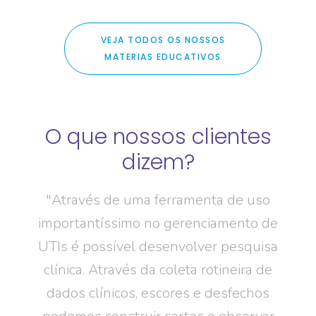
VEJA TODOS OS NOSSOS
MATERIAS EDUCATIVOS
es
O que nossos clientes
O
dizem?
foi
"Através de uma ferramenta de uso
importantíssimo no gerenciamento de
fer
e
UTIs é possível desenvolver pesquisa
tr
ções
clínica. Através da coleta rotineira de
suma
I do
dados clínicos, escores e desfechos