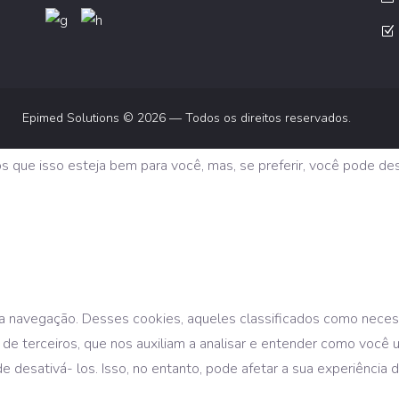
Epimed Solutions © 2026 — Todos os direitos reservados.
os que isso esteja bem para você, mas, se preferir, você pode de
te a navegação. Desses cookies, aqueles classificados como nece
 de terceiros, que nos auxiliam a analisar e entender como você 
esativá- los. Isso, no entanto, pode afetar a sua experiência 