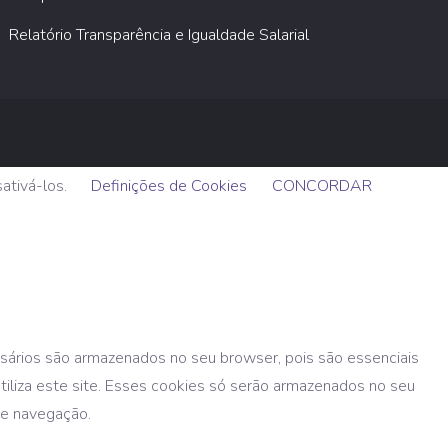
Relatório Transparência e Igualdade Salarial
sativá-los.
Definições de Cookies
CONCORDAR
ssários são armazenados no seu browser, pois são essenciais
utiliza este site. Esses cookies só serão armazenados no seu
de navegação.