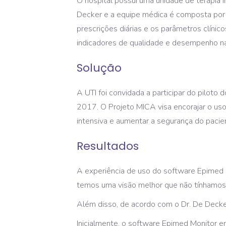
O hospital possui uma unidade de terapia i
Decker e a equipe médica é composta por 
prescrições diárias e os parâmetros clíni
indicadores de qualidade e desempenho na 
Solução
A UTI foi convidada a participar do piloto
2017. O Projeto MICA visa encorajar o us
intensiva e aumentar a segurança do pacie
Resultados
A experiência de uso do software Epimed M
temos uma visão melhor que não tínhamos 
Além disso, de acordo com o Dr. De Decker
Inicialmente, o software Epimed Monitor e