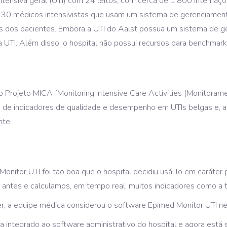
ntensiva geral (UTI) com 24 leitos, com cerca de 1.800 internaçõ
30 médicos intensivistas que usam um sistema de gerenciament
cos dos pacientes. Embora a UTI do Aalst possua um sistema de g
UTI. Além disso, o hospital não possui recursos para benchmark
 do Projeto MICA [Monitoring Intensive Care Activities (Monitoram
o de indicadores de qualidade e desempenho em UTIs belgas e, a
nte.
onitor UTI foi tão boa que o hospital decidiu usá-lo em caráter
antes e calculamos, em tempo real, muitos indicadores como a t
, a equipe médica considerou o software Epimed Monitor UTI neces
ra integrado ao software administrativo do hospital e agora est