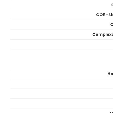
COE – U
C
Complexo
Ho