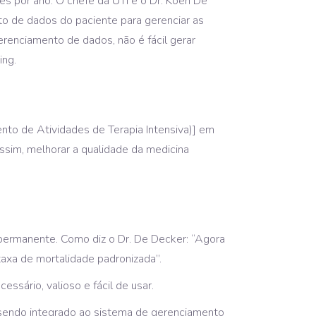
es por ano. O chefe da UTI é o Dr. Koen De
o de dados do paciente para gerenciar as
erenciamento de dados, não é fácil gerar
ing.
ento de Atividades de Terapia Intensiva)] em
ssim, melhorar a qualidade da medicina
 permanente. Como diz o Dr. De Decker: “Agora
axa de mortalidade padronizada”.
sário, valioso e fácil de usar.
á sendo integrado ao sistema de gerenciamento