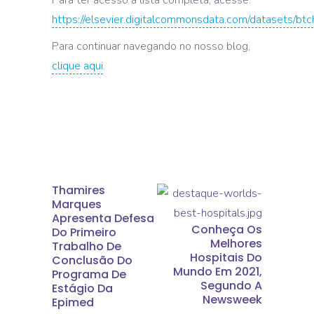
Para ter acesso à lista completa, acesse:
https://elsevier.digitalcommonsdata.com/datasets/bt
Para continuar navegando no nosso blog,
clique aqui
.
Thamires
Marques
Apresenta Defesa
Conheça Os
Do Primeiro
Melhores
Trabalho De
Hospitais Do
Conclusão Do
Mundo Em 2021,
Programa De
Segundo A
Estágio Da
Newsweek
Epimed