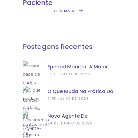
Paciente
LEIA MAIS
Postagens Recentes
Epimed Monitor: A Maior
Base De Dados De Terapia
17 DE JULHO DE 2026
Intensiva Do Mundo
Registra 10 Milhões De
O Que Muda Na Prática Do
Internações
Profissional De Saúde Com
9 DE JULHO DE 2026
IA De Verdade
Novo Agente De
Classificação De
24 DE JUNHO DE 2026
Incidentes: Conheça A
Nova Aplicação Do Epimed