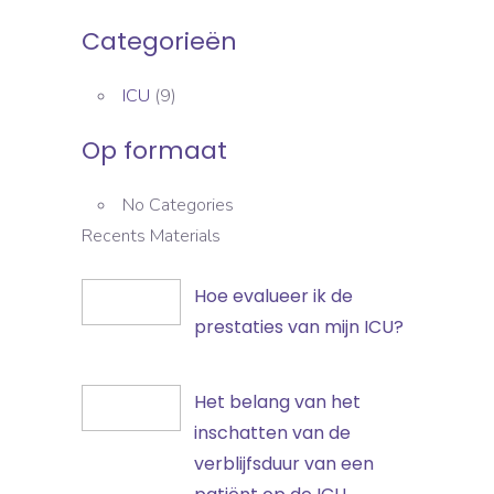
Categorieën
ICU
(9)
Op formaat
No Categories
Recents Materials
Hoe
Hoe evalueer ik de
evalueer
prestaties van mijn ICU?
ik
de
Het
Het belang van het
prestaties
belang
inschatten van de
van
van
verblijfsduur van een
mijn
het