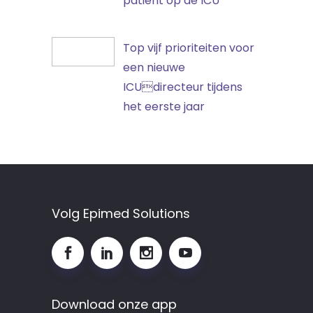
patiënt op de ICU
ICU?
inschatten
van
Top
Top vijf prioriteiten voor
de
vijf
een nieuwe
verblijfsduur
prioriteiten
ICUdirecteur tijdens
van
voor
het eerste jaar
een
een
patiënt
nieuwe
op
ICUdirecteur
de
tijdens
ICU
het
Volg Epimed Solutions
eerste
jaar
Download onze app