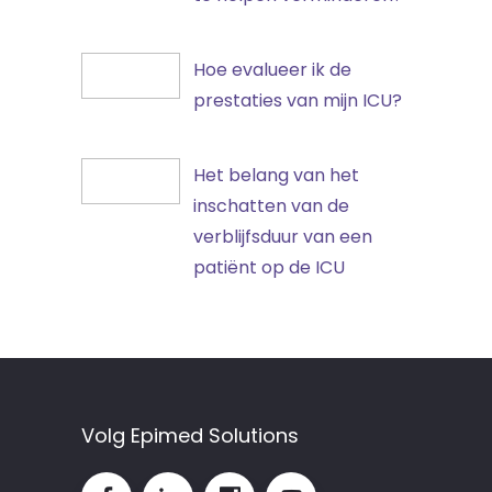
drie
minuten
Hoe
Hoe evalueer ik de
tijd
evalueer
prestaties van mijn ICU?
om
ik
het
de
Het
Het belang van het
infectierisico
prestaties
belang
inschatten van de
en
van
van
verblijfsduur van een
de
mijn
het
patiënt op de ICU
complicaties
ICU?
inschatten
op
van
de
de
ICU
verblijfsduur
te
van
helpen
Volg Epimed Solutions
een
verminderen?
patiënt