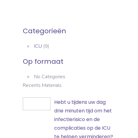
Categorieën
ICU
(9)
Op formaat
No Categories
Recents Materials
Hebt
Hebt u tijdens uw dag
u
drie minuten tijd om het
tijdens
infectierisico en de
uw
complicaties op de ICU
dag
te helpen verminderen?