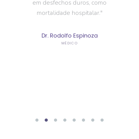
 pacientes
em desfechos duros, como
critérios 
dos."
mortalidade hospitalar."
se basear
SMART 
lves
Measurabl
Dr. Rodolfo Espinoza
Realisti
MÉDICO
Específic
Acessível, 
Tempo
Dr. Ru
M