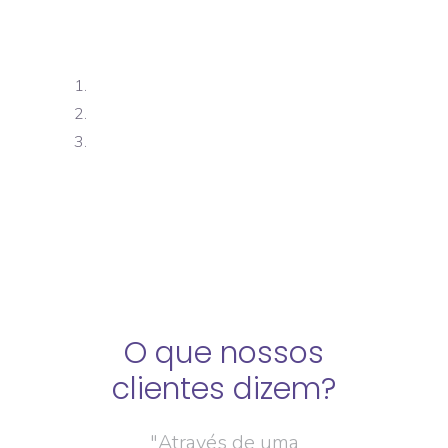
nossos
O que nossos
O que
 dizem?
clientes dizem?
client
rface Epimed
"Através de uma
"O benchm