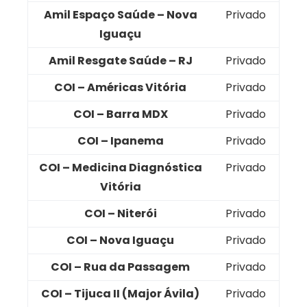
Amil Espaço Saúde – Nova
Privado
Iguaçu
Amil Resgate Saúde – RJ
Privado
COI – Américas Vitória
Privado
COI – Barra MDX
Privado
COI – Ipanema
Privado
COI – Medicina Diagnóstica
Privado
Vitória
COI – Niterói
Privado
COI – Nova Iguaçu
Privado
COI – Rua da Passagem
Privado
COI – Tijuca II (Major Ávila)
Privado