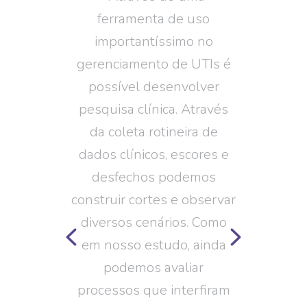
 possível
ferramenta de uso
se uma fer
motivos de
importantíssimo no
e muito 
istograma,
gerenciamento de UTIs é
transp
rnação e a
possível desenvolver
tangibiliza
s infecções
pesquisa clínica. Através
importânc
tes que
da coleta rotineira de
porque sã
lo CTI do
dados clínicos, escores e
eleg
no qual
desfechos podemos
estrat
traçamos o
construir cortes e observar
categoriz
iológico do
diversos cenários. Como
centen
 nos ajuda a
em nosso estudo, ainda
qualifi
tégias para
podemos avaliar
pública
ntínua da
processos que interfiram
acreditad