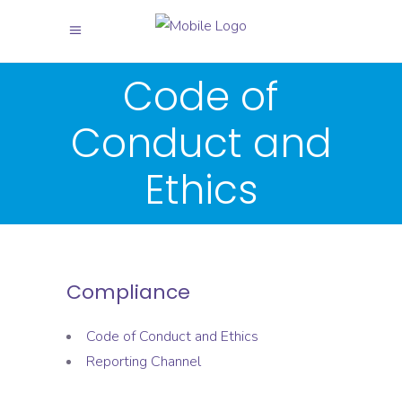
X
X
Code of
Conduct and
Ethics
Compliance
Code of Conduct and Ethics
Reporting Channel