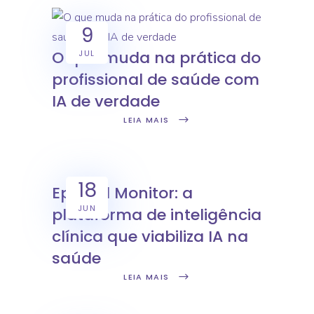
9
O que muda na prática do
JUL
profissional de saúde com
IA de verdade
LEIA MAIS
18
Epimed Monitor: a
JUN
plataforma de inteligência
clínica que viabiliza IA na
saúde
LEIA MAIS