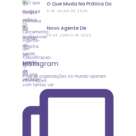
O Que Muda Na Prática Do
Internações
Profissional De Saúde Com
9 DE JULHO DE 2026
IA De Verdade
Novo Agente De
Classificação De
24 DE JUNHO DE 2026
Incidentes: Conheça A
Nova Aplicação Do Epimed
Monitor Segurança Do
Paciente
Instagram
Poucas organizações no mundo operam
com tantas var