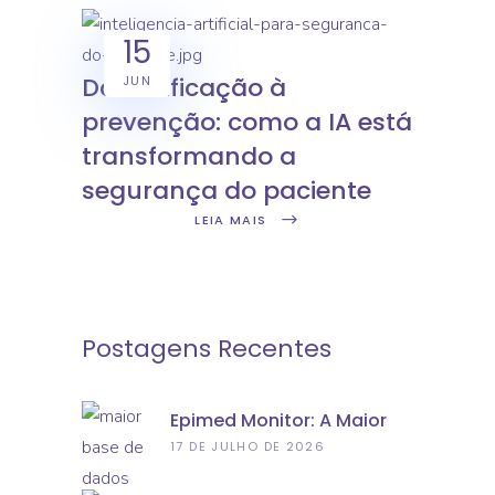
15
Da notificação à
JUN
prevenção: como a IA está
transformando a
segurança do paciente
LEIA MAIS
Postagens Recentes
Epimed Monitor: A Maior
Base De Dados De Terapia
17 DE JULHO DE 2026
Intensiva Do Mundo
Registra 10 Milhões De