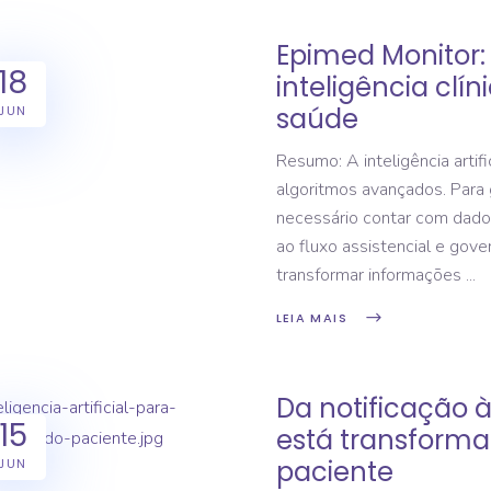
Epimed Monitor:
18
inteligência clín
saúde
JUN
Resumo: A inteligência arti
algoritmos avançados. Para ge
necessário contar com dados 
ao fluxo assistencial e gove
transformar informações
LEIA MAIS
Da notificação 
15
está transform
paciente
JUN