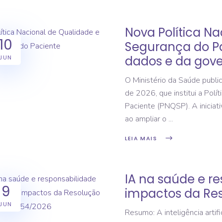
Nova Política Na
10
Segurança do Pa
dados e da gove
JUN
O Ministério da Saúde publi
de 2026, que institui a Polí
Paciente (PNQSP). A iniciati
ao ampliar o
LEIA MAIS
IA na saúde e r
9
impactos da Res
JUN
Resumo: A inteligência artif