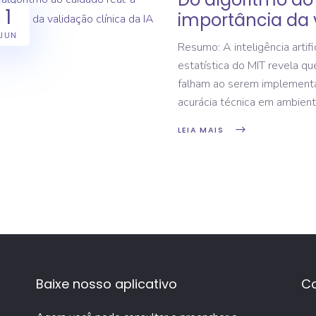
1
importância da v
JUN
Resumo: A inteligência arti
estatística do MIT revela q
falham ao serem implementa
acurácia técnica em ambien
LEIA MAIS
Baixe nosso aplicativo
C