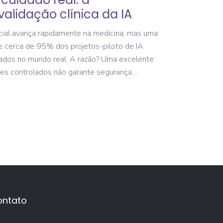
alidação clínica da IA
ficial avança rapidamente na medicina, mas uma
ue cerca de 95% dos projetos-piloto de IA
dos no mundo real. A razão? Uma excelente
tes controlados não garante segurança
ontato