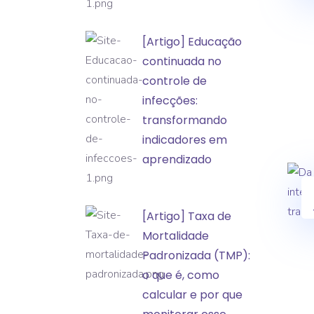
a
classificação
[Artigo]
[Artigo] Educação
de
Educação
continuada no
incidentes
continuada
controle de
e
no
infecções:
eventos
controle
transformando
adversos
de
indicadores em
infecções:
aprendizado
transformando
indicadores
[Artigo]
[Artigo] Taxa de
em
Taxa
Mortalidade
aprendizado
de
Padronizada (TMP):
Mortalidade
o que é, como
Padronizada
calcular e por que
(TMP):