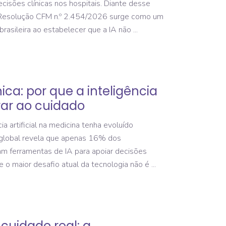
ecisões clínicas nos hospitais. Diante desse
 Resolução CFM n.º 2.454/2026 surge como um
brasileira ao estabelecer que a IA não
nica: por que a inteligência
rar ao cuidado
a artificial na medicina tenha evoluído
global revela que apenas 16% dos
zam ferramentas de IA para apoiar decisões
ue o maior desafio atual da tecnologia não é
cuidado real: a