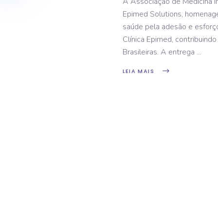
A Associação de Medicina In
Epimed Solutions, homenage
saúde pela adesão e esfor
Clínica Epimed, contribuind
Brasileiras. A entrega
LEIA MAIS