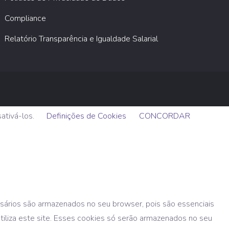
Compliance
Relatório Transparência e Igualdade Salarial
sativá-los.
Definições de Cookies
CONCORDAR
ssários são armazenados no seu browser, pois são essenciais
utiliza este site. Esses cookies só serão armazenados no seu