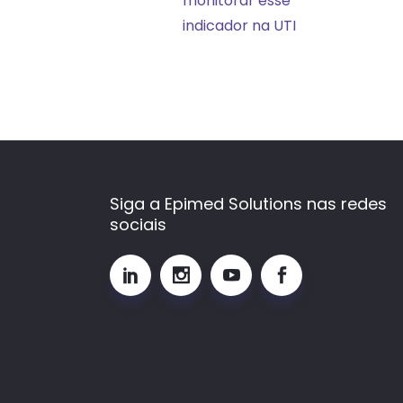
monitorar esse
o
indicador na UTI
que
é,
como
calcular
e
por
que
Siga a Epimed Solutions nas redes
sociais
monitorar
esse
indicador
na
UTI