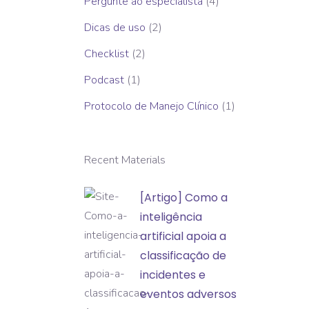
Pergunte ao especialista
(4)
Dicas de uso
(2)
Checklist
(2)
Podcast
(1)
Protocolo de Manejo Clínico
(1)
Recent Materials
[Artigo]
[Artigo] Como a
Como
inteligência
a
artificial apoia a
inteligência
classificação de
artificial
incidentes e
apoia
eventos adversos