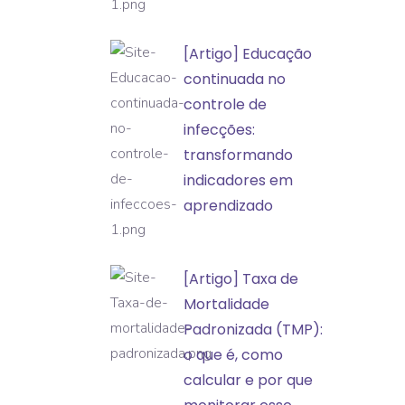
a
classificação
[Artigo]
[Artigo] Educação
de
Educação
continuada no
incidentes
continuada
controle de
e
no
infecções:
eventos
controle
transformando
adversos
de
indicadores em
infecções:
aprendizado
transformando
indicadores
[Artigo]
[Artigo] Taxa de
em
Taxa
Mortalidade
aprendizado
de
Padronizada (TMP):
Mortalidade
o que é, como
Padronizada
calcular e por que
(TMP):