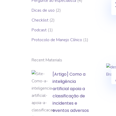
Pergunte ao especialista
(4)
Dicas de uso
(2)
Checklist
(2)
Podcast
(1)
Protocolo de Manejo Clínico
(1)
Recent Materials
[Artigo]
[Artigo] Como a
Como
inteligência
a
artificial apoia a
inteligência
classificação de
artificial
incidentes e
apoia
eventos adversos