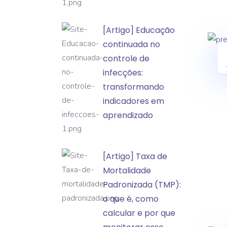
a
classificação
[Artigo]
[Artigo] Educação
de
Educação
continuada no
incidentes
continuada
controle de
e
no
infecções:
eventos
controle
transformando
adversos
de
indicadores em
infecções:
aprendizado
transformando
indicadores
[Artigo]
[Artigo] Taxa de
em
Taxa
Mortalidade
aprendizado
de
Padronizada (TMP):
Mortalidade
o que é, como
Padronizada
calcular e por que
(TMP):