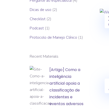
Pergunte ao especialista
(4)
Dicas de uso
(2)
Checklist
(2)
Podcast
(1)
Protocolo de Manejo Clínico
(1)
Recent Materials
[Artigo]
[Artigo] Como a
Como
inteligência
a
artificial apoia a
inteligência
classificação de
artificial
incidentes e
apoia
eventos adversos