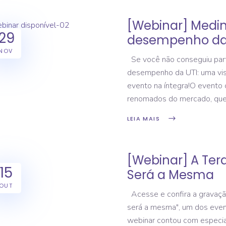
[Webinar] Medin
29
desempenho da 
NOV
Se você não conseguiu part
desempenho da UTI: uma vis
evento na íntegra!O evento 
renomados do mercado, que 
LEIA MAIS
[Webinar] A Ter
15
Será a Mesma
OUT
Acesse e confira a gravação
será a mesma", um dos eve
webinar contou com especiali