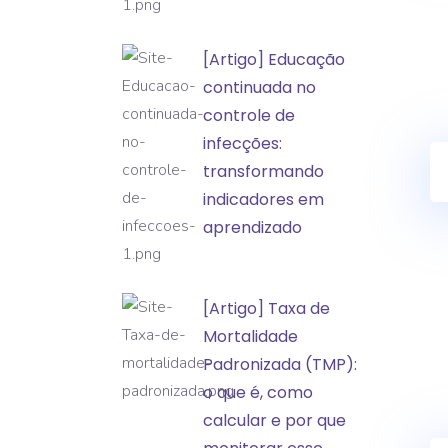
a
classificação
[Artigo]
[Artigo] Educação
de
Educação
continuada no
incidentes
continuada
controle de
e
no
infecções:
eventos
controle
transformando
adversos
de
indicadores em
infecções:
aprendizado
transformando
indicadores
[Artigo]
[Artigo] Taxa de
em
Taxa
Mortalidade
aprendizado
de
Padronizada (TMP):
Mortalidade
o que é, como
Padronizada
calcular e por que
(TMP):