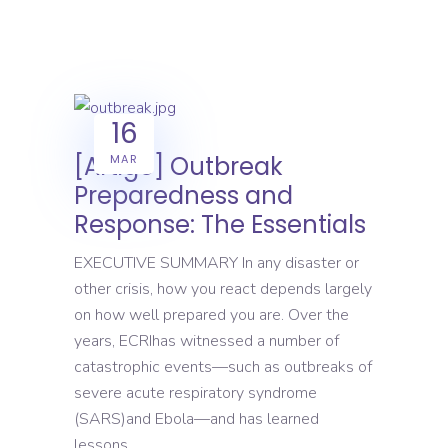
16
[Artigo] Outbreak
MAR
Preparedness and
Response: The Essentials
EXECUTIVE SUMMARY In any disaster or
other crisis, how you react depends largely
on how well prepared you are. Over the
years, ECRIhas witnessed a number of
catastrophic events—such as outbreaks of
severe acute respiratory syndrome
(SARS)and Ebola—and has learned
lessons