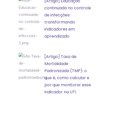
[Artigo]
[Artigo] Educação
de
Educação
continuada no controle
incidentes
continuada
de infecções:
e
no
transformando
eventos
controle
indicadores em
adversos
de
aprendizado
infecções:
transformando
[Artigo]
[Artigo] Taxa de
indicadores
Taxa
Mortalidade
em
de
Padronizada (TMP): o
aprendizado
Mortalidade
que é, como calcular e
Padronizada
por que monitorar esse
(TMP):
indicador na UTI
o
que
é,