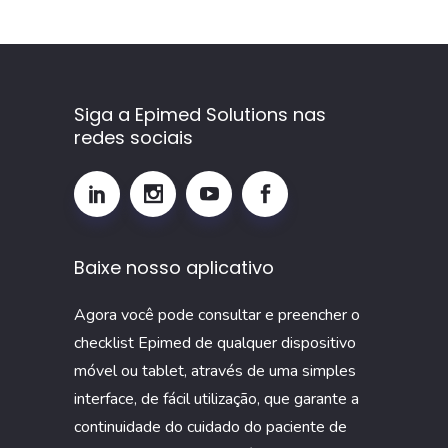
como
calcular
e
por
Siga a Epimed Solutions nas
redes sociais
que
monitorar
esse
indicador
na
Baixe nosso aplicativo
UTI
Agora você pode consultar e preencher o
checklist Epimed de qualquer dispositivo
móvel ou tablet, através de uma simples
interface, de fácil utilização, que garante a
continuidade do cuidado do paciente de