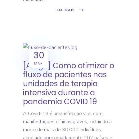
LEIA MAIS
30
[Artigo] Como otimizar o
MAR
fluxo de pacientes nas
unidades de terapia
intensiva durante a
pandemia COVID 19
A Covid-19 é uma infecção viral com
manifestações clínicas graves, incluindo a
morte de mais de 30.000 indivíduos,
atingindo aproximadamente 202 países e