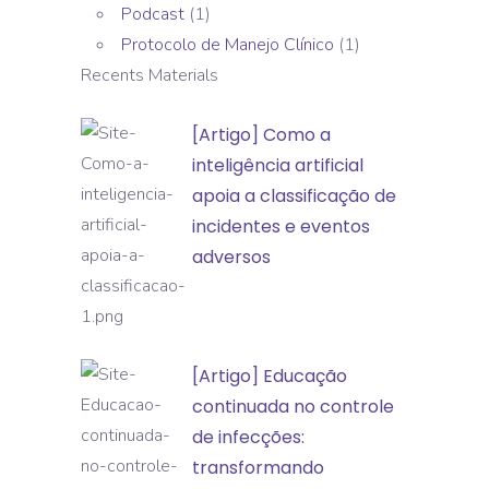
Podcast
(1)
Protocolo de Manejo Clínico
(1)
Recents Materials
[Artigo]
[Artigo] Como a
Como
inteligência artificial
a
apoia a classificação de
inteligência
incidentes e eventos
artificial
adversos
apoia
a
classificação
[Artigo]
[Artigo] Educação
de
Educação
continuada no controle
incidentes
continuada
de infecções:
e
no
transformando
eventos