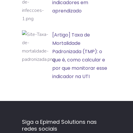
controle
indicadores em
adversos
de
aprendizado
infecções:
transformando
[Artigo]
[Artigo] Taxa de
indicadores
Taxa
Mortalidade
em
de
Padronizada (TMP): o
aprendizado
Mortalidade
que é, como calcular e
Padronizada
por que monitorar esse
(TMP):
indicador na UTI
o
que
é,
como
calcular
Siga a Epimed Solutions nas
e
redes sociais