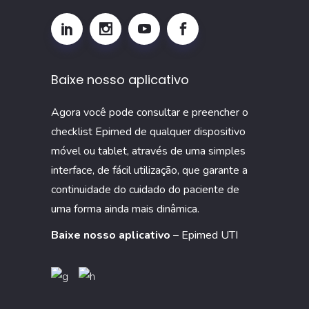
por
que
monitorar
esse
Baixe nosso aplicativo
indicador
na
Agora você pode consultar e preencher o
UTI
checklist Epimed de qualquer dispositivo
móvel ou tablet, através de uma simples
interface, de fácil utilização, que garante a
continuidade do cuidado do paciente de
uma forma ainda mais dinâmica.
Baixe nosso aplicativo
–
Epimed UTI