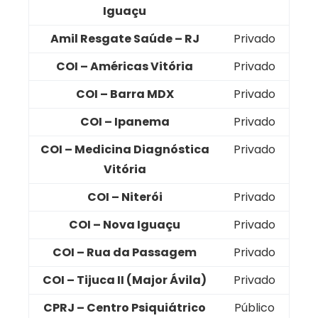
Iguaçu
Amil Resgate Saúde – RJ
Privado
COI – Américas Vitória
Privado
COI – Barra MDX
Privado
COI – Ipanema
Privado
COI – Medicina Diagnóstica
Privado
Vitória
COI – Niterói
Privado
COI – Nova Iguaçu
Privado
COI – Rua da Passagem
Privado
COI – Tijuca II (Major Ávila)
Privado
CPRJ – Centro Psiquiátrico
Público