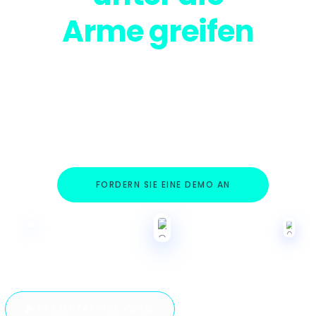
Arme greifen
Die führende Analytiklösung schlechthin für
Qualitätsmanagement und
Leistungsbewertung mit exklusivem
Benchmarking und prädiktiver Analyse zur
Unterstützung Ihrer klinischen und
strategischen Entscheidungsfindung
FORDERN SIE EINE DEMO AN
PRÄSENTATIONS VIDEO