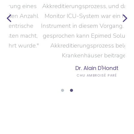
nes
Akkreditierungsprozess, und das Epimed
An
ahl
Monitor ICU-System war ein hilfreiches
so
he
Instrument in diesem Vorgang. Allgemein
v
ht,
gesprochen kann Epimed Solutions zum
St
de."
Akkreditierungsprozess belgischer
die
Krankenhäuser beitragen"
Dr. Alain D'Hondt
CHU AMBROISÉ PARÉ