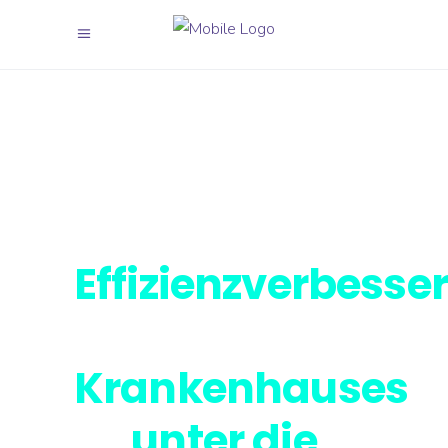
Lassen Sie sich
bei der
bei der
Effizienzverbesse
Ihres
Krankenhauses
unter die