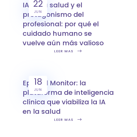
22
IA en la salud y el
JUN
protagonismo del
profesional: por qué el
cuidado humano se
vuelve aún más valioso
LEER MAS
18
Epimed Monitor: la
JUN
plataforma de inteligencia
clínica que viabiliza la IA
en la salud
LEER MAS