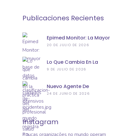
Publicaciones Recientes
Epimed Monitor: La Mayor
Base De Datos De
20 DE JULIO DE 2026
Cuidados Intensivos Del
Mundo Registra 10 Millones
Lo Que Cambia En La
De Ingresos Hospitalarios
Práctica Del Profesional De
9 DE JULIO DE 2026
La Salud Con Una IA Real
Nuevo Agente De
Clasificación De
24 DE JUNIO DE 2026
Incidentes: Conozca La
Nueva Aplicación De
Epimed Monitor Seguridad
Del Paciente
Instagram
Poucas organizações no mundo operam