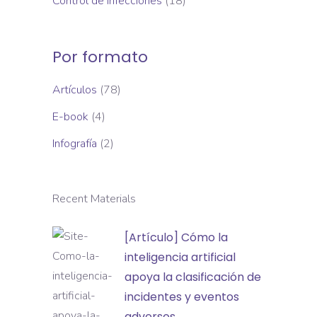
Control de Infecciones
(18)
Por formato
Artículos
(78)
E-book
(4)
Infografía
(2)
Recent Materials
[Artículo]
[Artículo] Cómo la
Cómo
inteligencia artificial
la
apoya la clasificación de
inteligencia
incidentes y eventos
artificial
adversos