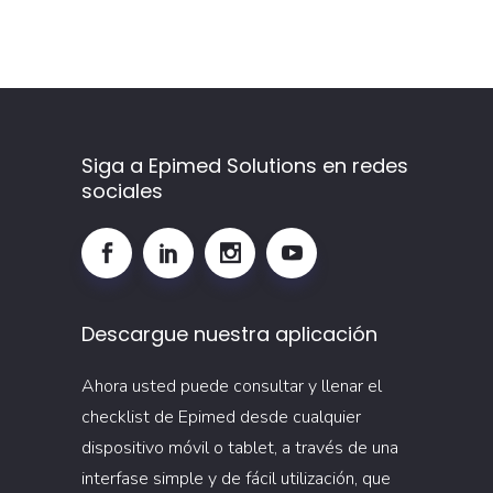
la
adherencia
más
allá
de
la
Siga a Epimed Solutions en redes
sociales
prescripción
Descargue nuestra aplicación
Ahora usted puede consultar y llenar el
checklist de Epimed desde cualquier
dispositivo móvil o tablet, a través de una
interfase simple y de fácil utilización, que