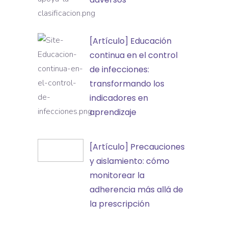
apoya
la
[Artículo]
[Artículo] Educación
clasificación
Educación
continua en el control
de
continua
de infecciones:
incidentes
en
transformando los
y
el
indicadores en
eventos
control
aprendizaje
adversos
de
infecciones:
[Artículo]
[Artículo] Precauciones
transformando
Precauciones
y aislamiento: cómo
los
y
monitorear la
indicadores
aislamiento:
adherencia más allá de
en
cómo
la prescripción
aprendizaje
monitorear