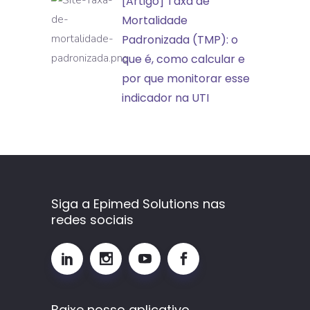
[Artigo] Taxa de
indicadores
Taxa
Mortalidade
em
de
Padronizada (TMP): o
aprendizado
Mortalidade
que é, como calcular e
Padronizada
por que monitorar esse
(TMP):
indicador na UTI
o
que
é,
como
calcular
Siga a Epimed Solutions nas
e
redes sociais
por
que
monitorar
esse
Baixe nosso aplicativo
indicador