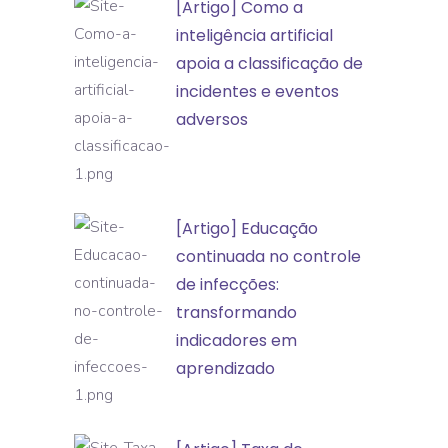
[Artigo]
[Artigo] Como a
Como
inteligência artificial
a
apoia a classificação de
inteligência
incidentes e eventos
artificial
adversos
apoia
a
classificação
[Artigo]
[Artigo] Educação
de
Educação
continuada no controle
incidentes
continuada
de infecções:
e
no
transformando
eventos
controle
indicadores em
adversos
de
aprendizado
infecções:
transformando
[Artigo]