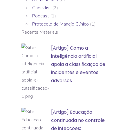
Checklist
(2)
Podcast
(1)
Protocolo de Manejo Clínico
(1)
Recents Materials
[Artigo]
[Artigo] Como a
Como
inteligência artificial
a
apoia a classificação de
inteligência
incidentes e eventos
artificial
adversos
apoia
a
classificação
[Artigo]
[Artigo] Educação
de
Educação
continuada no controle
incidentes
continuada
de infecções:
e