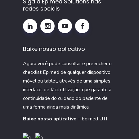
Siga a Epimed Solutions nas
e
redes sociais
por
que
monitorar
esse
Baixe nosso aplicativo
indicador
na
Agora você pode consultar e preencher o
UTI
checklist Epimed de qualquer dispositivo
móvel ou tablet, através de uma simples
interface, de fácil utilização, que garante a
continuidade do cuidado do paciente de
uma forma ainda mais dinâmica.
Baixe nosso aplicativo
–
Epimed UTI