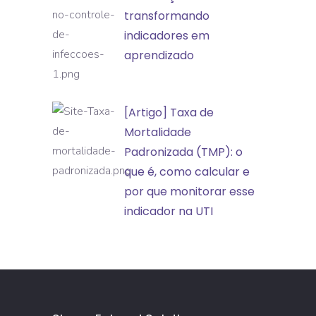
no
transformando
eventos
controle
indicadores em
adversos
de
aprendizado
infecções:
transformando
[Artigo]
[Artigo] Taxa de
indicadores
Taxa
Mortalidade
em
de
Padronizada (TMP): o
aprendizado
Mortalidade
que é, como calcular e
Padronizada
por que monitorar esse
(TMP):
indicador na UTI
o
que
é,
como
calcular