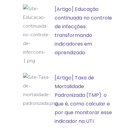
classificação
[Artigo]
[Artigo] Educação
de
Educação
continuada no controle
incidentes
continuada
de infecções:
e
no
transformando
eventos
controle
indicadores em
adversos
de
aprendizado
infecções:
transformando
[Artigo]
[Artigo] Taxa de
indicadores
Taxa
Mortalidade
em
de
Padronizada (TMP): o
aprendizado
Mortalidade
que é, como calcular e
Padronizada
por que monitorar esse
(TMP):
indicador na UTI
o
que