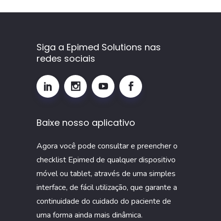
é,
como
calcular
Siga a Epimed Solutions nas
e
redes sociais
por
que
monitorar
esse
Baixe nosso aplicativo
indicador
na
Agora você pode consultar e preencher o
UTI
checklist Epimed de qualquer dispositivo
móvel ou tablet, através de uma simples
interface, de fácil utilização, que garante a
continuidade do cuidado do paciente de
uma forma ainda mais dinâmica.