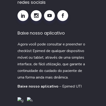
redes sociais
por
que
monitorar
esse
Baixe nosso aplicativo
indicador
na
Agora você pode consultar e preencher o
UTI
checklist Epimed de qualquer dispositivo
móvel ou tablet, através de uma simples
interface, de fácil utilização, que garante a
continuidade do cuidado do paciente de
uma forma ainda mais dinâmica.
Baixe nosso aplicativo
–
Epimed UTI