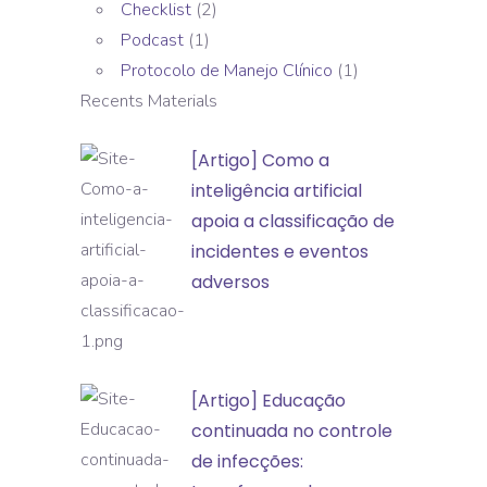
Checklist
(2)
Podcast
(1)
Protocolo de Manejo Clínico
(1)
Recents Materials
[Artigo]
[Artigo] Como a
Como
inteligência artificial
a
apoia a classificação de
inteligência
incidentes e eventos
artificial
adversos
apoia
a
classificação
[Artigo]
[Artigo] Educação
de
Educação
continuada no controle
incidentes
continuada
de infecções:
e