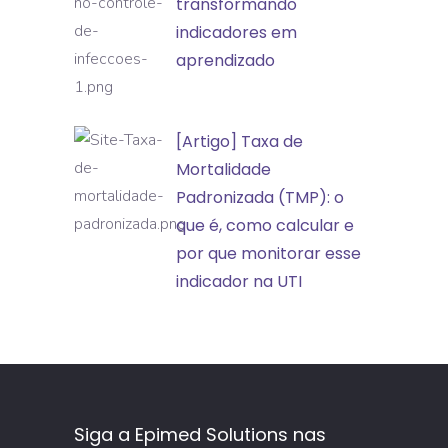
no
transformando
eventos
controle
indicadores em
adversos
de
aprendizado
infecções:
transformando
[Artigo]
[Artigo] Taxa de
indicadores
Taxa
Mortalidade
em
de
Padronizada (TMP): o
aprendizado
Mortalidade
que é, como calcular e
Padronizada
por que monitorar esse
(TMP):
indicador na UTI
o
que
é,
como
calcular
Siga a Epimed Solutions nas
e