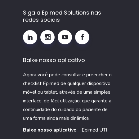
calcular
Siga a Epimed Solutions nas
e
redes sociais
por
que
monitorar
esse
Baixe nosso aplicativo
indicador
na
Agora você pode consultar e preencher o
UTI
checklist Epimed de qualquer dispositivo
móvel ou tablet, através de uma simples
interface, de fácil utilização, que garante a
continuidade do cuidado do paciente de
uma forma ainda mais dinâmica.
Baixe nosso aplicativo
–
Epimed UTI