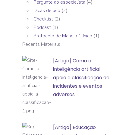
Pergunte ao especialista
(4)
Dicas de uso
(2)
Checklist
(2)
Podcast
(1)
Protocolo de Manejo Clínico
(1)
Recents Materials
[Artigo]
[Artigo] Como a
Como
inteligência artificial
a
apoia a classificação de
inteligência
incidentes e eventos
artificial
adversos
apoia
a
classificação
[Artigo]
[Artigo] Educação
de