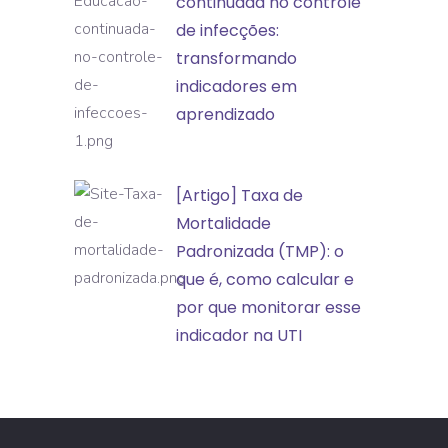
Educação
continuada no controle
incidentes
continuada
de infecções:
e
no
transformando
eventos
controle
indicadores em
adversos
de
aprendizado
infecções:
transformando
[Artigo]
[Artigo] Taxa de
indicadores
Taxa
Mortalidade
em
de
Padronizada (TMP): o
aprendizado
Mortalidade
que é, como calcular e
Padronizada
por que monitorar esse
(TMP):
indicador na UTI
o
que
é,
como