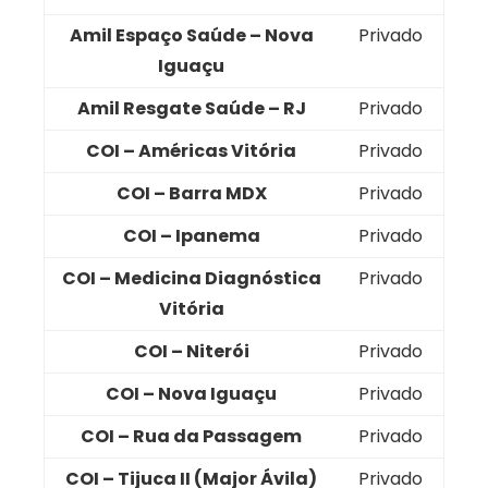
Amil Espaço Saúde – Nova
Privado
Iguaçu
Amil Resgate Saúde – RJ
Privado
COI – Américas Vitória
Privado
COI – Barra MDX
Privado
COI – Ipanema
Privado
COI – Medicina Diagnóstica
Privado
Vitória
COI – Niterói
Privado
COI – Nova Iguaçu
Privado
COI – Rua da Passagem
Privado
COI – Tijuca II (Major Ávila)
Privado