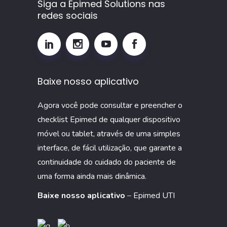
Siga a Epimed Solutions nas
e
redes sociais
por
que
monitorar
esse
Baixe nosso aplicativo
indicador
na
Agora você pode consultar e preencher o
UTI
checklist Epimed de qualquer dispositivo
móvel ou tablet, através de uma simples
interface, de fácil utilização, que garante a
continuidade do cuidado do paciente de
uma forma ainda mais dinâmica.
Baixe nosso aplicativo
–
Epimed UTI