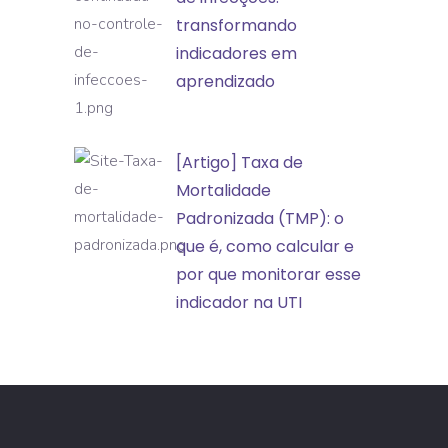
no
transformando
eventos
controle
indicadores em
adversos
de
aprendizado
infecções:
transformando
[Artigo]
[Artigo] Taxa de
indicadores
Taxa
Mortalidade
em
de
Padronizada (TMP): o
aprendizado
Mortalidade
que é, como calcular e
Padronizada
por que monitorar esse
(TMP):
indicador na UTI
o
que
é,
como
calcular