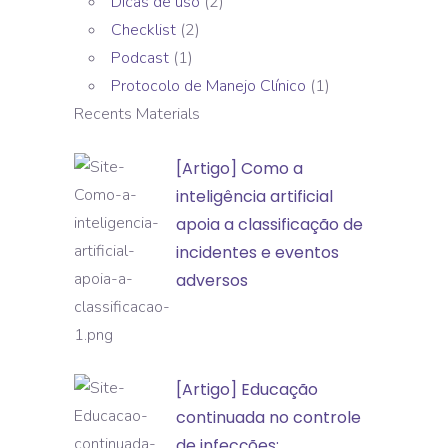
Dicas de uso
(2)
Checklist
(2)
Podcast
(1)
Protocolo de Manejo Clínico
(1)
Recents Materials
[Artigo]
[Artigo] Como a
Como
inteligência artificial
a
apoia a classificação de
inteligência
incidentes e eventos
artificial
adversos
apoia
a
classificação
[Artigo]
[Artigo] Educação
de
Educação
continuada no controle
incidentes
continuada
de infecções:
e