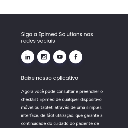
que
é,
como
calcular
Siga a Epimed Solutions nas
e
redes sociais
por
que
monitorar
esse
Baixe nosso aplicativo
indicador
na
Agora você pode consultar e preencher o
UTI
checklist Epimed de qualquer dispositivo
móvel ou tablet, através de uma simples
interface, de fácil utilização, que garante a
continuidade do cuidado do paciente de