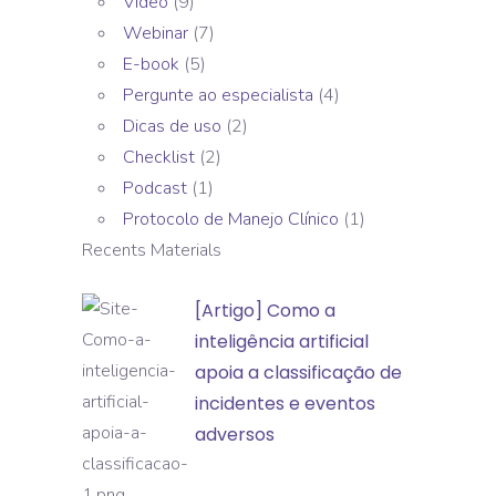
Vídeo
(9)
Webinar
(7)
E-book
(5)
Pergunte ao especialista
(4)
Dicas de uso
(2)
Checklist
(2)
Podcast
(1)
Protocolo de Manejo Clínico
(1)
Recents Materials
[Artigo]
[Artigo] Como a
Como
inteligência artificial
a
apoia a classificação de
inteligência
incidentes e eventos
artificial
adversos
apoia
a