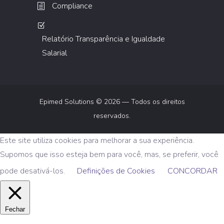
Compliance
Relatório Transparência e Igualdade
Salarial
Epimed Solutions © 2026 — Todos os direitos
reservados.
Este site utiliza cookies para melhorar a sua experiência.
Supomos que isso esteja bem para você, mas, se preferir, você
pode desativá-los.
Definições de Cookies
CONCORDAR
Fechar