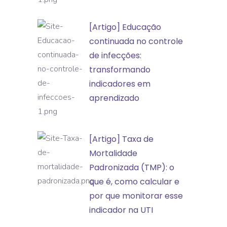
classificação
[Artigo]
[Artigo] Educação
de
Educação
continuada no controle
incidentes
continuada
de infecções:
e
no
transformando
eventos
controle
indicadores em
adversos
de
aprendizado
infecções:
transformando
[Artigo]
[Artigo] Taxa de
indicadores
Taxa
Mortalidade
em
de
Padronizada (TMP): o
aprendizado
Mortalidade
que é, como calcular e
Padronizada
por que monitorar esse
(TMP):
indicador na UTI
o