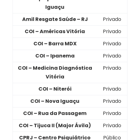
Iguaçu
Amil Resgate Saúde – RJ
Privado
COI – Américas Vitória
Privado
COI – Barra MDX
Privado
COI – Ipanema
Privado
COI – Medicina Diagnóstica
Privado
Vitória
COI – Niterói
Privado
COI – Nova Iguaçu
Privado
COI – Rua da Passagem
Privado
COI – Tijuca II (Major Ávila)
Privado
CPRJ – Centro Psiquiátrico
Público