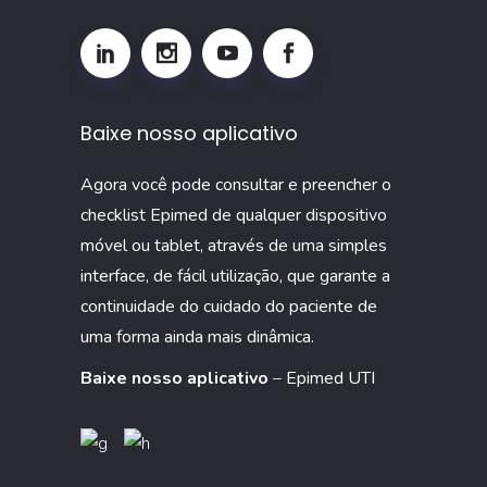
por
que
monitorar
esse
Baixe nosso aplicativo
indicador
na
Agora você pode consultar e preencher o
UTI
checklist Epimed de qualquer dispositivo
móvel ou tablet, através de uma simples
interface, de fácil utilização, que garante a
continuidade do cuidado do paciente de
uma forma ainda mais dinâmica.
Baixe nosso aplicativo
–
Epimed UTI