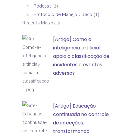
Podcast
(1)
Protocolo de Manejo Clínico
(1)
Recents Materials
[Artigo]
[Artigo] Como a
Como
inteligência artificial
a
apoia a classificação de
inteligência
incidentes e eventos
artificial
adversos
apoia
a
classificação
[Artigo]
[Artigo] Educação
de
Educação
continuada no controle
incidentes
continuada
de infecções:
e
no
transformando
eventos