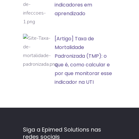
controle
indicadores em
adversos
de
aprendizado
infecções:
transformando
[Artigo]
[Artigo] Taxa de
indicadores
Taxa
Mortalidade
em
de
Padronizada (TMP): o
aprendizado
Mortalidade
que é, como calcular e
Padronizada
por que monitorar esse
(TMP):
indicador na UTI
o
que
é,
como
calcular
Siga a Epimed Solutions nas
e
redes sociais