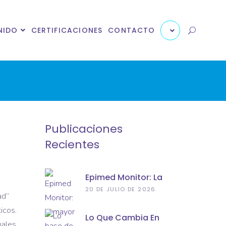
X
X
NIDO
CERTIFICACIONES
CONTACTO
Publicaciones
Recientes
Epimed Monitor: La
Mayor Base De
20 DE JULIO DE 2026
ad”
Datos De
icos.
Cuidados
Lo Que Cambia En
Intensivos Del
nales,