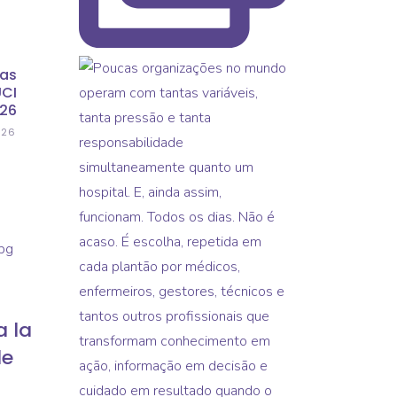
Las
UCI
026
026
a la
de