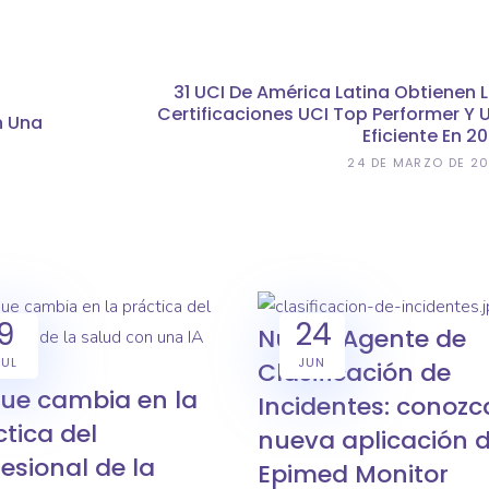
31 UCI De América Latina Obtienen 
Certificaciones UCI Top Performer Y 
n Una
Eficiente En 2
24 DE MARZO DE 2
9
24
Nuevo Agente de
JUL
JUN
Clasificación de
que cambia en la
Incidentes: conozc
tica del
nueva aplicación 
esional de la
Epimed Monitor