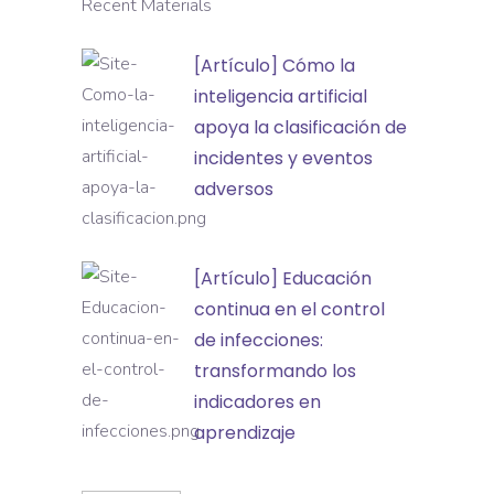
Recent Materials
[Artículo]
[Artículo] Cómo la
Cómo
inteligencia artificial
la
apoya la clasificación de
inteligencia
incidentes y eventos
artificial
adversos
apoya
la
[Artículo]
[Artículo] Educación
clasificación
Educación
continua en el control
de
continua
de infecciones:
incidentes
en
transformando los
y
el
indicadores en
eventos
control
aprendizaje
adversos
de
infecciones: