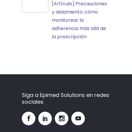
[Artículo]
[Artículo] Precauciones
transformando
Precauciones
y aislamiento: cómo
los
y
monitorear la
indicadores
aislamiento:
adherencia más allá de
en
cómo
la prescripción
aprendizaje
monitorear
la
adherencia
más
allá
de
la
Siga a Epimed Solutions en redes
sociales
prescripción