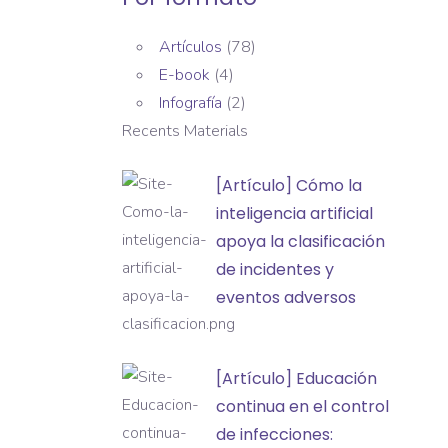
Artículos
(78)
E-book
(4)
Infografía
(2)
Recents Materials
[Artículo]
[Artículo] Cómo la
Cómo
inteligencia artificial
la
apoya la clasificación
inteligencia
de incidentes y
artificial
eventos adversos
apoya
la
[Artículo]
[Artículo] Educación
clasificación
Educación
continua en el control
de
continua
de infecciones:
incidentes