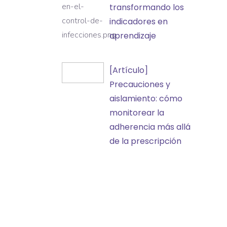
en
transformando los
y
el
indicadores en
eventos
control
aprendizaje
adversos
de
infecciones:
[Artículo]
[Artículo]
transformando
Precauciones
Precauciones y
los
y
aislamiento: cómo
indicadores
aislamiento:
monitorear la
en
cómo
adherencia más allá
aprendizaje
monitorear
de la prescripción
la
adherencia
más
allá
de
la