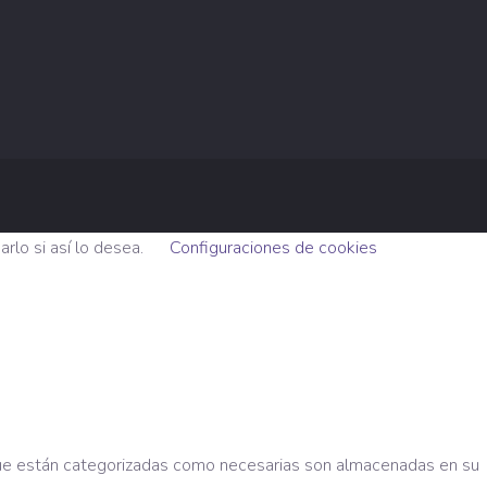
rlo si así lo desea.
Configuraciones de cookies
s que están categorizadas como necesarias son almacenadas en su