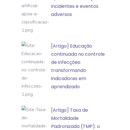
inteligência
incidentes e eventos
artificial
adversos
apoia
a
classificação
[Artigo]
[Artigo] Educação
de
Educação
continuada no controle
incidentes
continuada
de infecções:
e
no
transformando
eventos
controle
indicadores em
adversos
de
aprendizado
infecções:
transformando
[Artigo]
[Artigo] Taxa de
indicadores
Taxa
Mortalidade
em
de
Padronizada (TMP): o
aprendizado