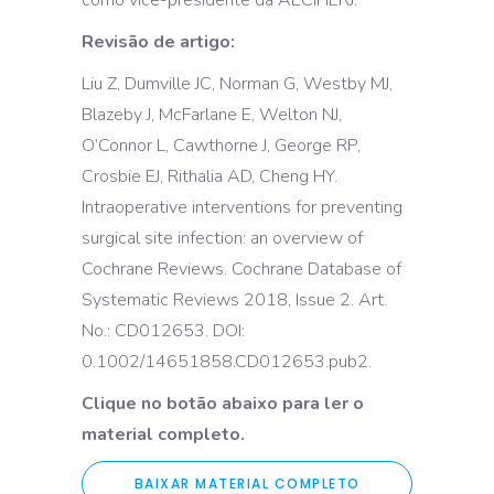
como vice-presidente da AECIHERJ.
Revisão de artigo:
Liu Z, Dumville JC, Norman G, Westby MJ,
Blazeby J, McFarlane E, Welton NJ,
O’Connor L, Cawthorne J, George RP,
Crosbie EJ, Rithalia AD, Cheng HY.
Intraoperative interventions for preventing
surgical site infection: an overview of
Cochrane Reviews. Cochrane Database of
Systematic Reviews 2018, Issue 2. Art.
No.: CD012653. DOI:
0.1002/14651858.CD012653.pub2.
Clique no botão abaixo para ler o
material completo.
BAIXAR MATERIAL COMPLETO