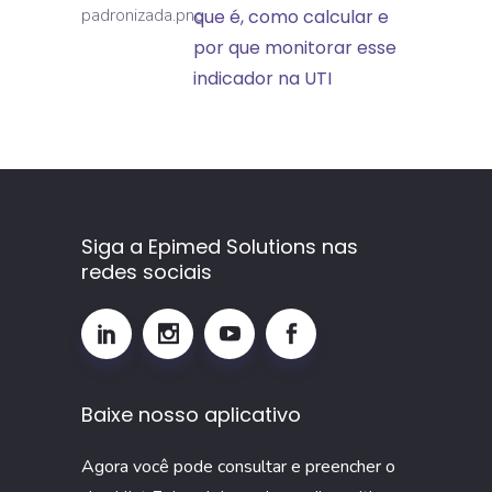
Mortalidade
que é, como calcular e
Padronizada
por que monitorar esse
(TMP):
indicador na UTI
o
que
é,
como
calcular
Siga a Epimed Solutions nas
e
redes sociais
por
que
monitorar
esse
Baixe nosso aplicativo
indicador
na
Agora você pode consultar e preencher o
UTI