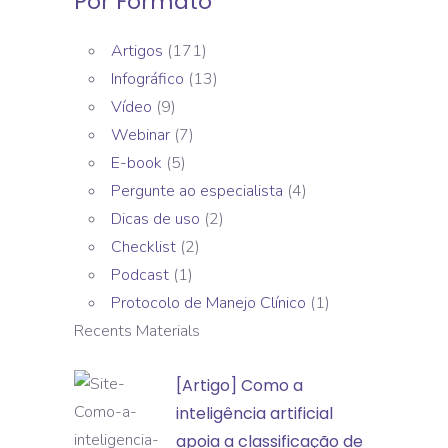
Por Formato
Artigos
(171)
Infográfico
(13)
Vídeo
(9)
Webinar
(7)
E-book
(5)
Pergunte ao especialista
(4)
Dicas de uso
(2)
Checklist
(2)
Podcast
(1)
Protocolo de Manejo Clínico
(1)
Recents Materials
[Artigo]
[Artigo] Como a
Como
inteligência artificial
a
apoia a classificação de