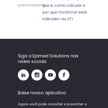
Mortalidade
que é, como calcular e
Padronizada
por que monitorar esse
(TMP):
indicador na UTI
o
que
é,
como
calcular
Siga a Epimed Solutions nas
e
redes sociais
por
que
monitorar
esse
Baixe nosso aplicativo
indicador
na
Agora você pode consultar e preencher o
UTI