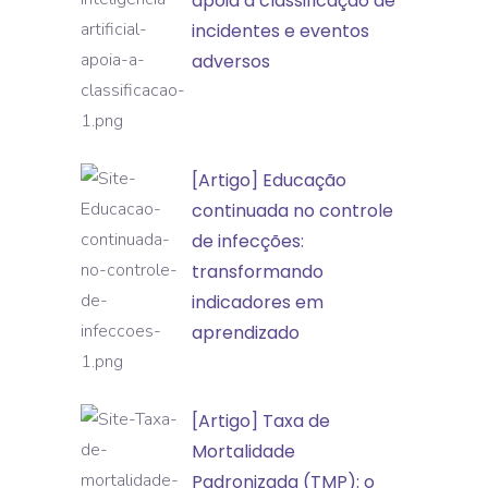
apoia a classificação de
inteligência
incidentes e eventos
artificial
adversos
apoia
a
classificação
[Artigo]
[Artigo] Educação
de
Educação
continuada no controle
incidentes
continuada
de infecções:
e
no
transformando
eventos
controle
indicadores em
adversos
de
aprendizado
infecções:
transformando
[Artigo]
[Artigo] Taxa de
indicadores
Taxa
Mortalidade
em
de
Padronizada (TMP): o
aprendizado