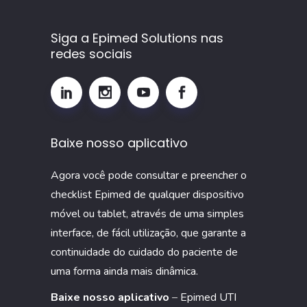
como
calcular
Siga a Epimed Solutions nas
e
redes sociais
por
que
monitorar
esse
Baixe nosso aplicativo
indicador
na
Agora você pode consultar e preencher o
UTI
checklist Epimed de qualquer dispositivo
móvel ou tablet, através de uma simples
interface, de fácil utilização, que garante a
continuidade do cuidado do paciente de
uma forma ainda mais dinâmica.
Baixe nosso aplicativo
–
Epimed UTI