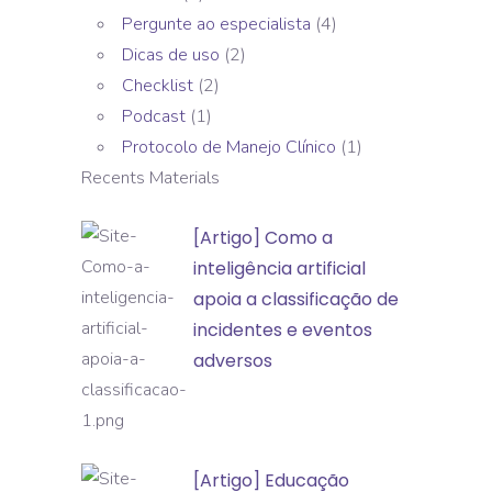
Pergunte ao especialista
(4)
Dicas de uso
(2)
Checklist
(2)
Podcast
(1)
Protocolo de Manejo Clínico
(1)
Recents Materials
[Artigo]
[Artigo] Como a
Como
inteligência artificial
a
apoia a classificação de
inteligência
incidentes e eventos
artificial
adversos
apoia
a
classificação
[Artigo]
[Artigo] Educação
de