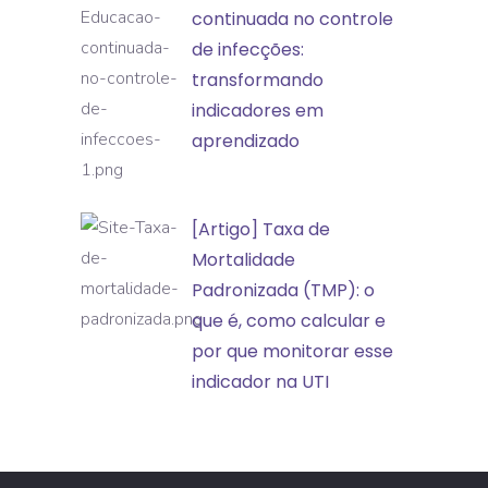
Educação
continuada no controle
incidentes
continuada
de infecções:
e
no
transformando
eventos
controle
indicadores em
adversos
de
aprendizado
infecções:
transformando
[Artigo]
[Artigo] Taxa de
indicadores
Taxa
Mortalidade
em
de
Padronizada (TMP): o
aprendizado
Mortalidade
que é, como calcular e
Padronizada
por que monitorar esse
(TMP):
indicador na UTI
o
que
é,