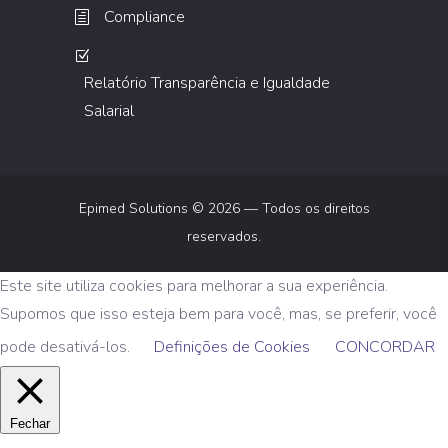
Compliance
Relatório Transparência e Igualdade
Salarial
Epimed Solutions © 2026 — Todos os direitos
reservados.
Este site utiliza cookies para melhorar a sua experiência.
Supomos que isso esteja bem para você, mas, se preferir, você
pode desativá-los.
Definições de Cookies
CONCORDAR
Fechar