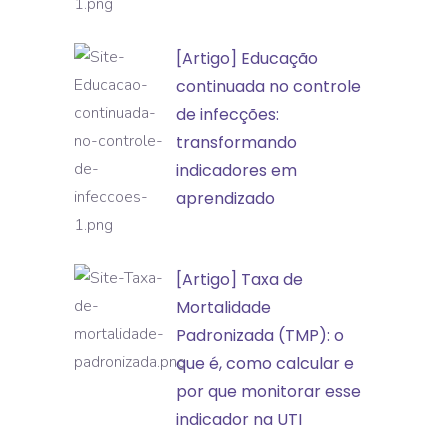
a
classificação
[Artigo]
[Artigo] Educação
de
Educação
continuada no controle
incidentes
continuada
de infecções:
e
no
transformando
eventos
controle
indicadores em
adversos
de
aprendizado
infecções:
transformando
[Artigo]
[Artigo] Taxa de
indicadores
Taxa
Mortalidade
em
de
Padronizada (TMP): o
aprendizado
Mortalidade
que é, como calcular e
Padronizada
por que monitorar esse
(TMP):
indicador na UTI
o