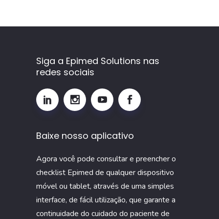
que
é,
como
calcular
Siga a Epimed Solutions nas
e
redes sociais
por
que
monitorar
esse
Baixe nosso aplicativo
indicador
na
Agora você pode consultar e preencher o
UTI
checklist Epimed de qualquer dispositivo
móvel ou tablet, através de uma simples
interface, de fácil utilização, que garante a
continuidade do cuidado do paciente de