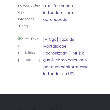
no
transformando
eventos
controle
indicadores em
adversos
de
aprendizado
infecções:
transformando
[Artigo]
[Artigo] Taxa de
indicadores
Taxa
Mortalidade
em
de
Padronizada (TMP): o
aprendizado
Mortalidade
que é, como calcular e
Padronizada
por que monitorar esse
(TMP):
indicador na UTI
o
que
é,
como
calcular