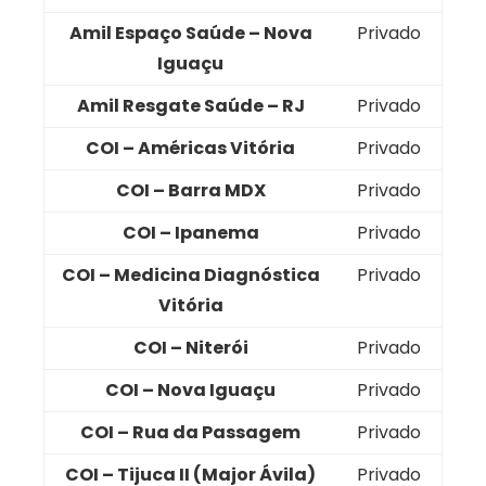
Amil Espaço Saúde – Nova
Privado
Iguaçu
Amil Resgate Saúde – RJ
Privado
COI – Américas Vitória
Privado
COI – Barra MDX
Privado
COI – Ipanema
Privado
COI – Medicina Diagnóstica
Privado
Vitória
COI – Niterói
Privado
COI – Nova Iguaçu
Privado
COI – Rua da Passagem
Privado
COI – Tijuca II (Major Ávila)
Privado