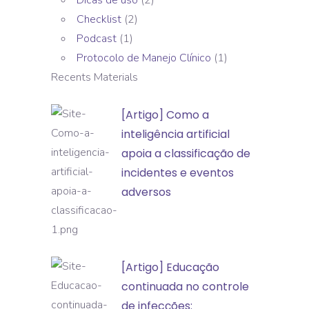
Dicas de uso
(2)
Checklist
(2)
Podcast
(1)
Protocolo de Manejo Clínico
(1)
Recents Materials
[Artigo]
[Artigo] Como a
Como
inteligência artificial
a
apoia a classificação de
inteligência
incidentes e eventos
artificial
adversos
apoia
a
classificação
[Artigo]
[Artigo] Educação
de
Educação
continuada no controle
incidentes
continuada
de infecções:
e