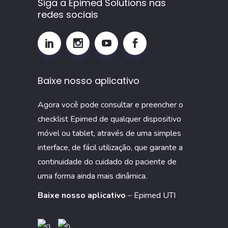
Siga a Epimed Solutions nas
e
redes sociais
por
que
monitorar
esse
Baixe nosso aplicativo
indicador
na
Agora você pode consultar e preencher o
UTI
checklist Epimed de qualquer dispositivo
móvel ou tablet, através de uma simples
interface, de fácil utilização, que garante a
continuidade do cuidado do paciente de
uma forma ainda mais dinâmica.
Baixe nosso aplicativo
–
Epimed UTI