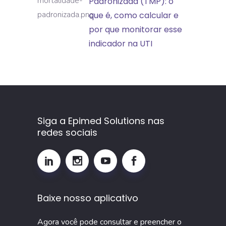
de
Padronizada (TMP): o
aprendizado
Mortalidade
que é, como calcular e
Padronizada
por que monitorar esse
(TMP):
indicador na UTI
o
que
é,
como
calcular
Siga a Epimed Solutions nas
e
redes sociais
por
que
monitorar
esse
Baixe nosso aplicativo
indicador
na
Agora você pode consultar e preencher o