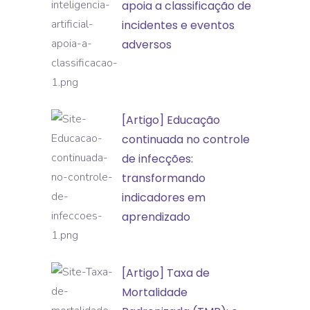
a
apoia a classificação de
inteligência
incidentes e eventos
artificial
adversos
apoia
a
classificação
[Artigo]
[Artigo] Educação
de
Educação
continuada no controle
incidentes
continuada
de infecções:
e
no
transformando
eventos
controle
indicadores em
adversos
de
aprendizado
infecções:
transformando
[Artigo]
[Artigo] Taxa de
indicadores
Taxa
Mortalidade
em