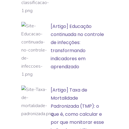
apoia
a
classificação
[Artigo]
[Artigo] Educação
de
Educação
continuada no controle
incidentes
continuada
de infecções:
e
no
transformando
eventos
controle
indicadores em
adversos
de
aprendizado
infecções:
transformando
[Artigo]
[Artigo] Taxa de
indicadores
Taxa
Mortalidade
em
de
Padronizada (TMP): o
aprendizado
Mortalidade
que é, como calcular e
Padronizada
por que monitorar esse