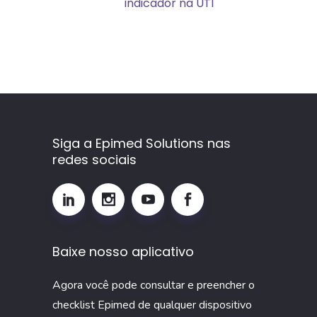
(TMP):
indicador na UTI
o
que
é,
como
calcular
e
por
Siga a Epimed Solutions nas
redes sociais
que
monitorar
esse
indicador
na
Baixe nosso aplicativo
UTI
Agora você pode consultar e preencher o
checklist Epimed de qualquer dispositivo