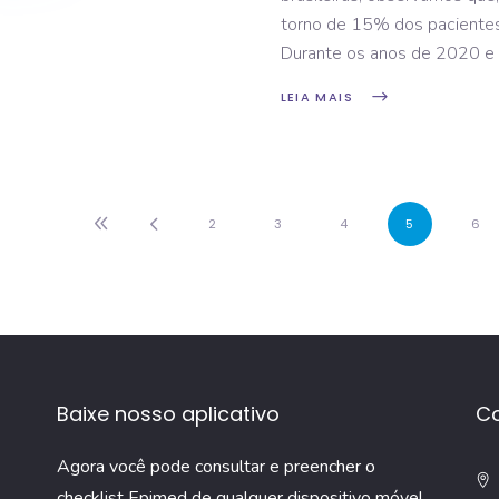
torno de 15% dos pacientes
Durante os anos de 2020 e
LEIA MAIS
2
3
4
5
6
Baixe nosso aplicativo
C
Agora você pode consultar e preencher o
checklist Epimed de qualquer dispositivo móvel