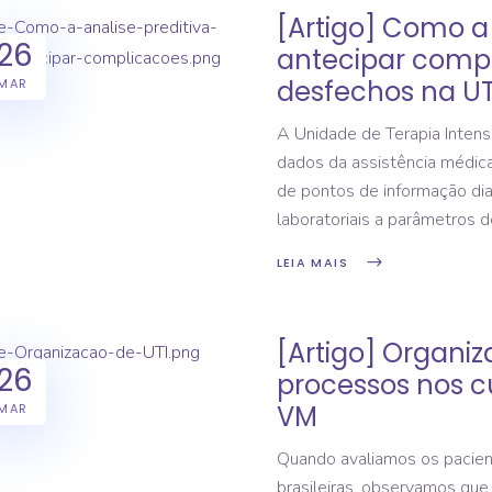
[Artigo] Como a 
26
antecipar compl
desfechos na UT
MAR
A Unidade de Terapia Intens
dados da assistência médica
de pontos de informação dia
laboratoriais a parâmetros 
LEIA MAIS
[Artigo] Organiz
26
processos nos c
VM
MAR
Quando avaliamos os pacien
brasileiras, observamos qu