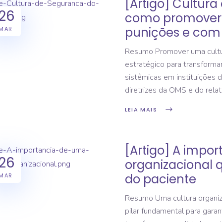
[Artigo] Cultur
26
como promover 
punições e com 
MAR
Resumo Promover uma cultur
estratégico para transformar 
sistêmicas em instituições 
diretrizes da OMS e do rela
LEIA MAIS
[Artigo] A impo
26
organizacional 
do paciente
MAR
Resumo Uma cultura organiz
pilar fundamental para garan