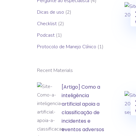
Pergunte ao especialista
(4)
Dicas de uso
(2)
Checklist
(2)
Podcast
(1)
Protocolo de Manejo Clínico
(1)
Recent Materials
[Artigo]
[Artigo] Como a
Como
inteligência
a
artificial apoia a
inteligência
classificação de
artificial
incidentes e
apoia
eventos adversos