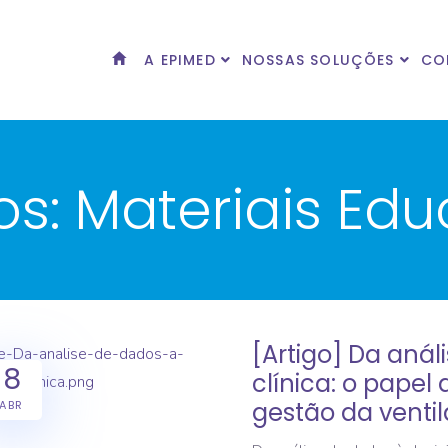
A EPIMED
NOSSAS SOLUÇÕES
CO
os:
Materiais Edu
[Artigo] Da anál
8
clínica: o papel d
gestão da venti
ABR