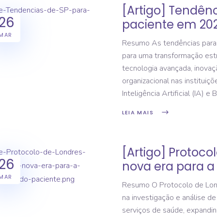
[Artigo] Tendên
26
paciente em 20
MAR
Resumo As tendências para
para uma transformação estr
tecnologia avançada, inovaçã
organizacional nas institui
Inteligência Artificial (IA) e
LEIA MAIS
[Artigo] Protoco
26
nova era para a
MAR
Resumo O Protocolo de Lond
na investigação e análise d
serviços de saúde, expandind