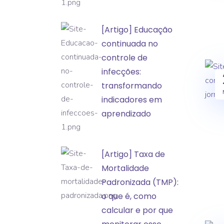
a
classificação
[Artigo]
[Artigo] Educação
de
Educação
continuada no
incidentes
continuada
controle de
e
no
infecções:
eventos
controle
transformando
adversos
de
indicadores em
infecções:
aprendizado
transformando
indicadores
[Artigo]
[Artigo] Taxa de
em
Taxa
Mortalidade
aprendizado
de
Padronizada (TMP):
Mortalidade
o que é, como
Padronizada
calcular e por que
(TMP):