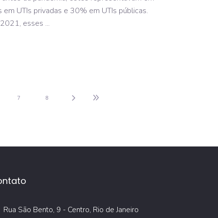
 em UTIs privadas e 30% em UTIs públicas.
 2021, esses
7
8
ontato
Rua São Bento, 9 - Centro, Rio de Janeiro