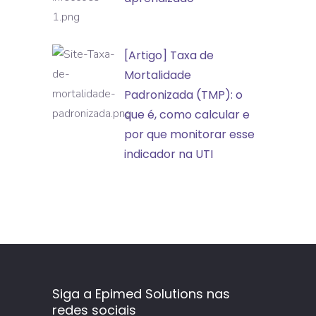
infecções:
transformando
[Artigo]
[Artigo] Taxa de
indicadores
Taxa
Mortalidade
em
de
Padronizada (TMP): o
aprendizado
Mortalidade
que é, como calcular e
Padronizada
por que monitorar esse
(TMP):
indicador na UTI
o
que
é,
como
calcular
e
por
Siga a Epimed Solutions nas
redes sociais
que