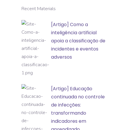
Recent Materials
[Artigo]
[Artigo] Como a
Como
inteligência artificial
a
apoia a classificação de
inteligência
incidentes e eventos
artificial
adversos
apoia
a
classificação
[Artigo]
[Artigo] Educação
de
Educação
continuada no controle
incidentes
continuada
de infecções:
e
no
transformando
eventos
controle
indicadores em
adversos
de
aprendizado